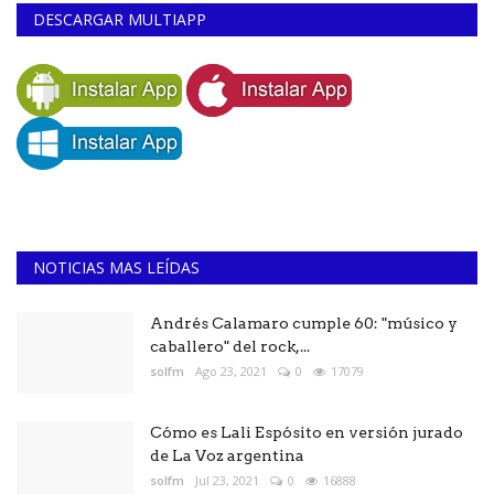
DESCARGAR MULTIAPP
NOTICIAS MAS LEÍDAS
Andrés Calamaro cumple 60: "músico y
caballero" del rock,...
solfm
Ago 23, 2021
0
17079
Cómo es Lali Espósito en versión jurado
de La Voz argentina
solfm
Jul 23, 2021
0
16888