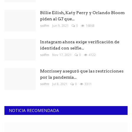
Billie Eilish, Katy Perry y Orlando Bloom
piden al G7 que...
solfm
Jun 9, 2021
0
16868
Instagram ahora exige verificación de
identidad con selfie...
solfm
Nov 17, 2021
0
4122
Morrissey aseguró que las restricciones
por la pandemia...
solfm
Jul 8, 2021
0
3311
NOTICIA RECOMENDADA