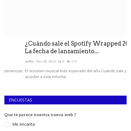
¿Cuándo sale el Spotify Wrapped 2024?
T
La fecha de lanzamiento...
n
solfm
Nov 28, 2024
0
215
so
as
El resumen musical más esperado del año.Cuándo sale y como
Pu
acceder a este informe.
ki
ENCUESTAS
Que te parece nuestra nueva web ?
Me encanta